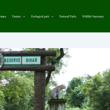
atara
Vantara
Zoological park
National Parks
Wildlife Sanctuary