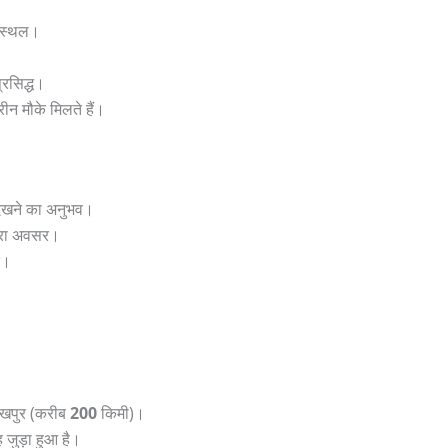
न स्थल।
्रसिद्ध।
ीन मौके मिलते हैं।
 देखने का अनुभव।
नहरा अवसर।
द।
रखपुर (करीब
200
किमी)।
ह जुड़ा हुआ है।