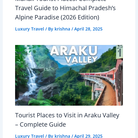
Travel Guide to Himachal Pradesh’s
Alpine Paradise (2026 Edition)
Luxury Travel
/ By
krishna
/
April 28, 2025
Tourist Places to Visit in Araku Valley
– Complete Guide
Luxury Travel
/ By
krishna
/
April 29, 2025